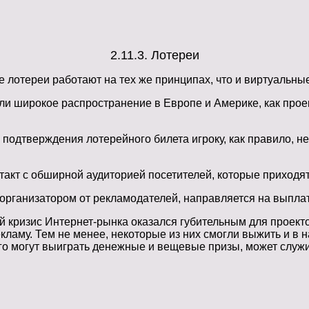
2.11.3. Лотереи
е лотереи работают на тех же принципах, что и виртуальны
ли широкое распространение в Европе и Америке, как про
 подтверждения лотерейного билета игроку, как правило, н
кт с обширной аудиторией посетителей, которые приходят 
я организатором от рекламодателей, направляется на выпл
 кризис Интернет-рынка оказался губительным для проектов
кламу. Тем не менее, некоторые из них смогли выжить и в
ого могут выиграть денежные и вещевые призы, может служ