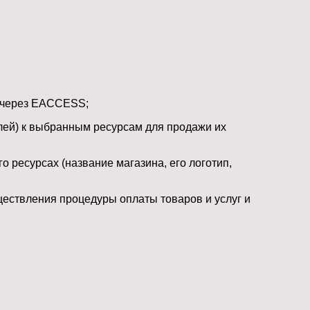
у через EACCESS;
лей) к выбранным ресурсам для продажи их
ресурсах (название магазина, его логотип,
ествления процедуры оплаты товаров и услуг и