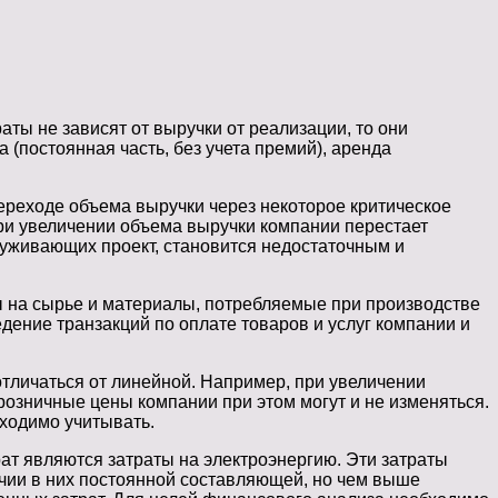
ты не зависят от выручки от реализации, то они
(постоянная часть, без учета премий), аренда
ереходе объема выручки через некоторое критическое
 при увеличении объема выручки компании перестает
луживающих проект, становится недостаточным и
ы на сырье и материалы, потребляемые при производстве
дение транзакций по оплате товаров и услуг компании и
отличаться от линейной. Например, при увеличении
розничные цены компании при этом могут и не изменяться.
ходимо учитывать.
ат являются затраты на электроэнергию. Эти затраты
ичии в них постоянной составляющей, но чем выше