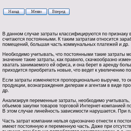
В данном случае затраты классифицируются по признаку вл
считаются постоянными. К таким затратам относится зара
помещений, большая часть коммунальных платежей и др.
Необходимо учитывать, что постоянными такие затраты мо
значение такие затраты, как правило, скачкообразно изм
хватать занимаемого ей офиса, и она берет в аренду бол
приходится приобретать новые, что ведет к увеличению пост
Если затраты изменяются пропорционально выручке, то о
продукции, вознаграждения дилерам и агентам в виде про
др.
Анализируя переменные затраты, необходимо учитывать, ч
объемов закупки товаров торговой Интернет-компанией по
В этом случае линейность зависимости нарушается. При 
Часть затрат компании нельзя однозначно отнести к пост
имеют постоянную и переменную часть. Даже при отсутств