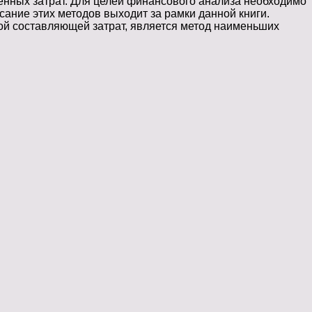
менных затрат. Для целей финансового анализа необходимо
ание этих методов выходит за рамки данной книги.
й составляющей затрат, является метод наименьших