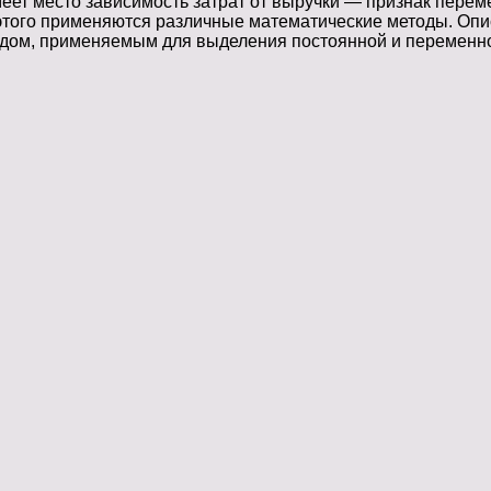
имеет место зависимость затрат от выручки — признак пере
этого применяются различные математические методы. Опис
дом, применяемым для выделения постоянной и переменно