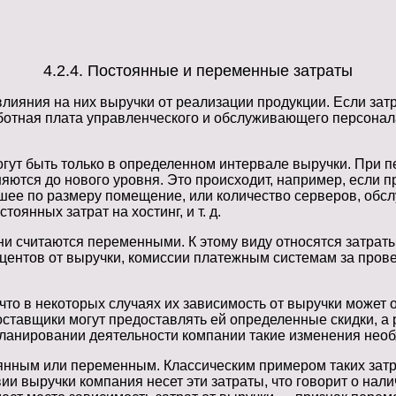
4.2.4. Постоянные и переменные затраты
ияния на них выручки от реализации продукции. Если затра
ботная плата управленческого и обслуживающего персонала 
гут быть только в определенном интервале выручки. При п
еняются до нового уровня. Это происходит, например, если
ьшее по размеру помещение, или количество серверов, обс
оянных затрат на хостинг, и т. д.
ни считаются переменными. К этому виду относятся затрат
центов от выручки, комиссии платежным системам за прове
то в некоторых случаях их зависимость от выручки может 
ставщики могут предоставлять ей определенные скидки, а 
планировании деятельности компании такие изменения необ
оянным или переменным. Классическим примером таких затр
ии выручки компания несет эти затраты, что говорит о нал