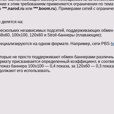
ение к этим требованиям применяются ограничения по темат
ты
***.narod.ru
или
***.boom.ru
). Примерами сетей с ограниче
делятся на:
 нескольких независимых подсетей, поддерживающих обмен
60, 100x100, 120x60 и Stroll-баннеры (плавающие);
ециализируются на одном формате. Например, сети PBS (
орые не просто поддерживают обмен баннерами различных 
ормату присваивается определенный коэффициент, в соответ
показ баннера 100x100 — 0,4 показа, за 120x60 — 0,3 показа
должают его использовать.