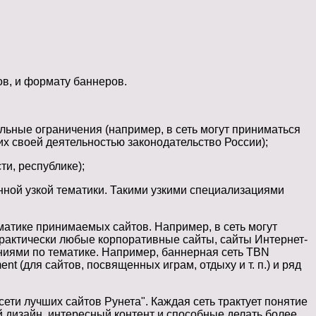
в, и формату баннеров.
льные ограничения (например, в сеть могут приниматься
их своей деятельностью законодательство России);
и, республике);
ной узкой тематики. Такими узкими специализациями
матике принимаемых сайтов. Например, в сеть могут
практически любые корпоративные сайты, сайты Интернет-
ениями по тематике. Например, баннерная сеть TBN
t (для сайтов, посвященных играм, отдыху и т. п.) и ряд
ети лучших сайтов Рунета". Каждая сеть трактует понятие
 дизайн, интересный контент и способные делать более