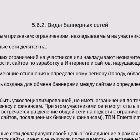
5.6.2. Виды баннерных сетей
ым признакам: ограничениям, накладываемым на участнико
ые сети делятся на:
ких ограничений на участников или накладывают незначите
сти, сайтов по заработку в Интернете и сайтов, нарушающ
меющие отношения к определенному региону (городу, област
ь создана для обмена баннерами между сайтами определен
;
 быть узкоспециализированной, но иметь ограничения по те
несу и финансам. При этом участниками сети могут стать 
а встречается разделение общей сети на подсети с огранич
 сайтов, посвященных бизнесу и финансам), TBN Entertainmen
ные сети декларируют своей целью "объединение в рамках с
ются сайты, имеющие высокую посещаемость, качественный