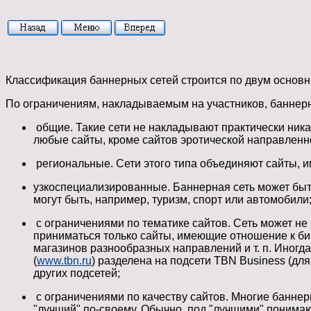
Классификация баннерных сетей строится по двум основн
По ограничениям, накладываемым на участников, баннерн
общие. Такие сети не накладывают практически ника
любые сайты, кроме сайтов эротической направленно
региональные. Сети этого типа объединяют сайты, и
узкоспециализированные. Баннерная сеть может быт
могут быть, например, туризм, спорт или автомобили
с ограничениями по тематике сайтов. Сеть может не
приниматься только сайты, имеющие отношение к биз
магазинов разнообразных направлений и т. п. Иногд
(
www.tbn.ru
) разделена на подсети TBN Business (для
других подсетей;
с ограничениями по качеству сайтов. Многие баннер
"лучший" по-своему. Обычно, под "лучшими" понима