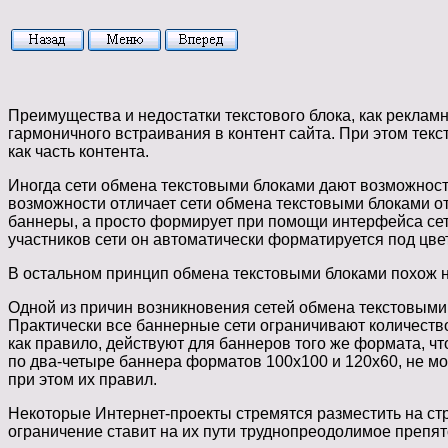
Преимущества и недостатки текстового блока, как рекла
гармоничного встраивания в контент сайта. При этом тек
как часть контента.
Иногда сети обмена текстовыми блоками дают возможность
возможности отличает сети обмена текстовыми блоками от 
баннеры, а просто формирует при помощи интерфейса сет
участников сети он автоматически форматируется под цве
В остальном принцип обмена текстовыми блоками похож н
Одной из причин возникновения сетей обмена текстовыми
Практически все
баннерные сети ограничивают количество
как правило, действуют для баннеров того же формата, чт
по два-четыре баннера форматов 100x100 и 120x60, не м
при этом их правил.
Некоторые Интернет-проекты стремятся разместить на ст
ограничение ставит на их пути труднопреодолимое препят