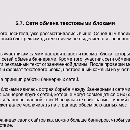
5.7. Сети обмена текстовыми блоками
много носителя, уже рассматривались выше. Основным преи
стовый блок рекламодателя ничем не выделяется из основн
 участникам самим настроить цвет и формат блока, который
сетей обмена баннерами. Кроме того, участник сети обмена
и рекламный текст ограниченной длины. После проверки мо
т и формат текстового блока, настроенный каждым из участ
а принцип работы баннерных сетей.
 блоками явилась острая борьба между баннерными сетями 
 баннеров других сетей, которые могут совмещаться с их б
о и баннеры данной сети. В результате сайт, разместивший
ожет далее увеличивать на странице объем рекламных мест
раницах своих сайтов как можно больше баннеров, чтобы у
ствие.